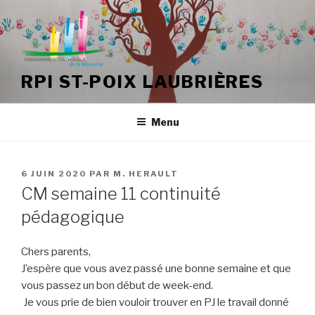
Aller
au
contenu
principal
RPI ST-POIX LAUBRIÈRES
Menu
PUBLIÉ
6 JUIN 2020
PAR
M. HERAULT
LE
CM semaine 11 continuité
pédagogique
Chers parents,
J’espère que vous avez passé une bonne semaine et que
vous passez un bon début de week-end.
Je vous prie de bien vouloir trouver en PJ le travail donné