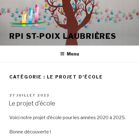
Aller
au
contenu
principal
RPI ST-POIX LAUBRIÈRES
Menu
CATÉGORIE :
LE PROJET D’ÉCOLE
PUBLIÉ
27 JUILLET 2022
LE
Le projet d’école
Voici notre projet d’école pour les années 2020 à 2025.
Bonne découverte !