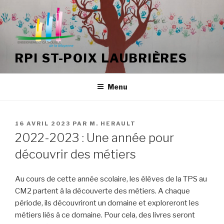
Aller
au
contenu
principal
RPI ST-POIX LAUBRIÈRES
Menu
PUBLIÉ
16 AVRIL 2023
PAR
M. HERAULT
LE
2022-2023 : Une année pour
découvrir des métiers
Au cours de cette année scolaire, les élèves de la TPS au
CM2 partent à la découverte des métiers. A chaque
période, ils découvriront un domaine et exploreront les
métiers liés à ce domaine. Pour cela, des livres seront