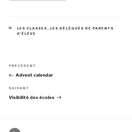
CATÉGORIES
LES CLASSES
,
LES DÉLÉGUÉS DE PARENTS
D'ÉLÈVE
Navigation
Article
PRÉCÉDENT
de
précédent
Advent calendar
l’article
Article
SUIVANT
suivant
Visibilité des écoles
connexion