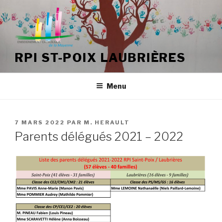
Aller
au
contenu
principal
RPI ST-POIX LAUBRIÈRES
Menu
PUBLIÉ
7 MARS 2022
PAR
M. HERAULT
LE
Parents délégués 2021 – 2022