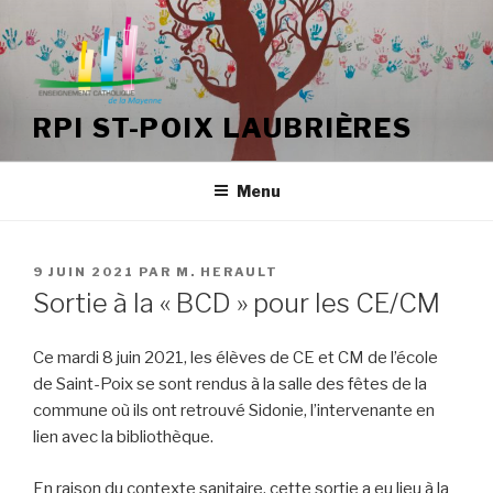
Aller
au
contenu
principal
RPI ST-POIX LAUBRIÈRES
Menu
PUBLIÉ
9 JUIN 2021
PAR
M. HERAULT
LE
Sortie à la « BCD » pour les CE/CM
Ce mardi 8 juin 2021, les élèves de CE et CM de l’école
de Saint-Poix se sont rendus à la salle des fêtes de la
commune où ils ont retrouvé Sidonie, l’intervenante en
lien avec la bibliothèque.
En raison du contexte sanitaire, cette sortie a eu lieu à la