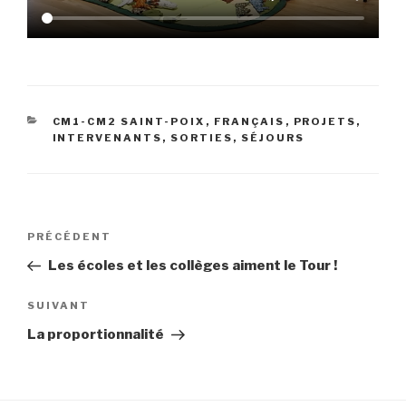
CATÉGORIES
CM1-CM2 SAINT-POIX
,
FRANÇAIS
,
PROJETS,
INTERVENANTS, SORTIES, SÉJOURS
Navigation
Article
PRÉCÉDENT
de
précédent
Les écoles et les collèges aiment le Tour !
l’article
Article
SUIVANT
suivant
La proportionnalité