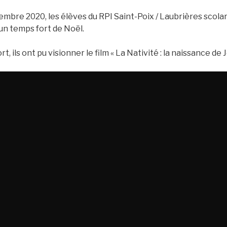
mbre 2020, les élèves du RPI Saint-Poix / Laubrières scolar
un temps fort de Noël.
, ils ont pu visionner le film « La Nativité : la naissance de Jé