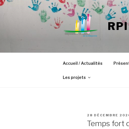
Aller
au
contenu
RPI
principal
Accueil / Actualités
Présen
Les projets
PUBLIÉ
28 DÉCEMBRE 202
LE
Temps fort 