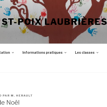
 ST-POIX LAUBRIÈRE
tation
Informations pratiques
Les classes
0
PAR
M. HERAULT
de Noël