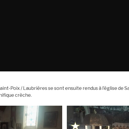
int-Poix / Laubrières se sont ensuite rendus à l’église de Sa
ifique crèche.