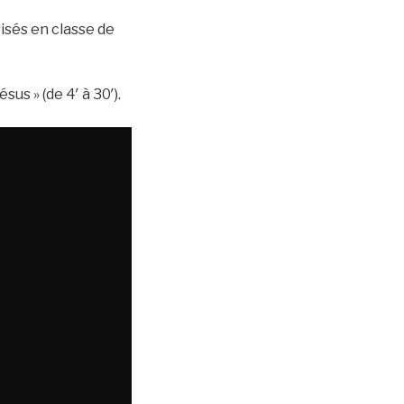
isés en classe de
sus » (de 4′ à 30′).