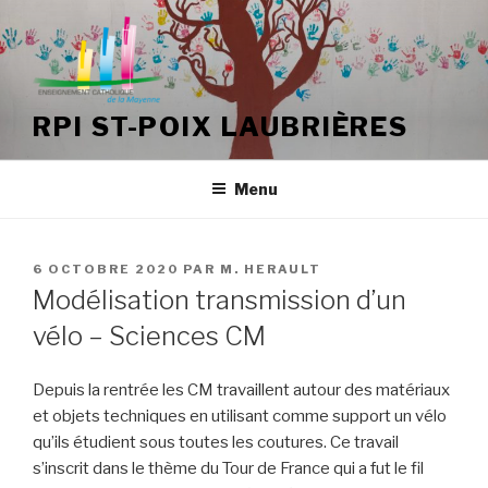
Aller
au
contenu
principal
RPI ST-POIX LAUBRIÈRES
Menu
PUBLIÉ
6 OCTOBRE 2020
PAR
M. HERAULT
LE
Modélisation transmission d’un
vélo – Sciences CM
Depuis la rentrée les CM travaillent autour des matériaux
et objets techniques en utilisant comme support un vélo
qu’ils étudient sous toutes les coutures. Ce travail
s’inscrit dans le thème du Tour de France qui a fut le fil