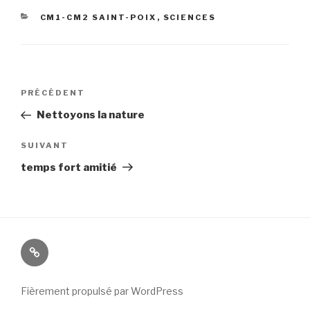
CATÉGORIES
CM1-CM2 SAINT-POIX
,
SCIENCES
Navigation
Article
PRÉCÉDENT
de
précédent
Nettoyons la nature
l’article
Article
SUIVANT
suivant
temps fort amitié
connexion
Fièrement propulsé par WordPress