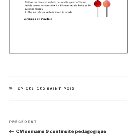
CATÉGORIES
CP-CE1-CE2 SAINT-POIX
Navigation
Article
PRÉCÉDENT
de
précédent
CM semaine 9 continuité pédagogique
l’article