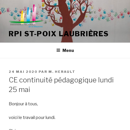
Aller
au
contenu
principal
RPI ST-POIX LAUBRIÈRES
Menu
PUBLIÉ
24 MAI 2020
PAR
M. HERAULT
LE
CE continuité pédagogique lundi
25 mai
Bonjour à tous,
voici le travail pour lundi.