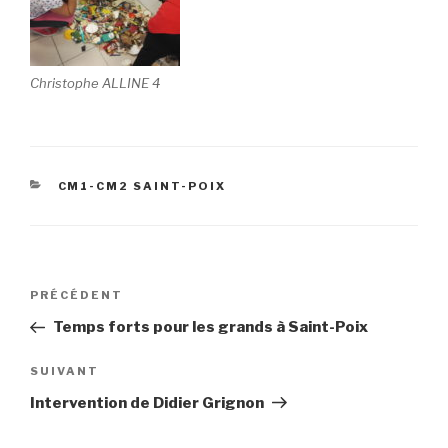
Christophe ALLINE 4
CATÉGORIES
CM1-CM2 SAINT-POIX
Navigation
Article
PRÉCÉDENT
de
précédent
Temps forts pour les grands à Saint-Poix
l’article
Article
SUIVANT
suivant
Intervention de Didier Grignon